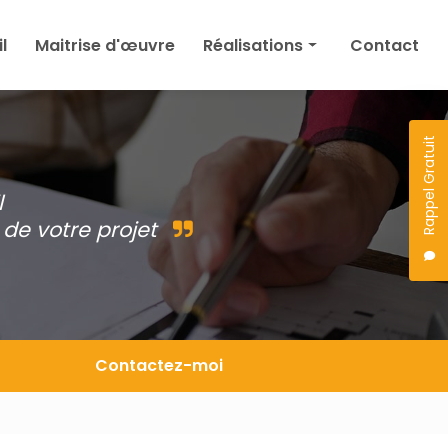
l
Maitrise d'œuvre
Réalisations
Contact
Maison
Agrandissement
Rappel Gratuit
Permis de construire
l
Autres
de votre projet
Projet en cours
Contactez-moi