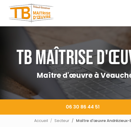
Navigation principale
Aller
au
contenu
principal
Maître d'œuvre à Veauch
06 30 86 44 51
Accueil
Secteur
Maître d'œuvre Andrézieux-