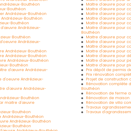
 Andrézieux-Bouthéon
Maître d'œuvre pour c
ieux-Bouthéon
Maitre d'œuvre pour co
tier Andrézieux-Bouthéon
Maitre d'œuvre pour c
e Andrézieux-Bouthéon
Maître d'œuvre pour co
zieux-Bouthéon
Maitre d'œuvre pour co
e d'œuvre Andrézieux-
Maitre d'œuvre pour co
Bouthéon
ézieux-Bouthéon
Maitre d'œuvre pour co
 d'oeuvre Andrézieux-
Maitre d'œuvre pour co
Maître d'œuvre pour c
sure Andrézieux-Bouthéon
Maitre d'œuvre pour co
vre Andrézieux-Bouthéon
Maitre d'œuvre pour d
uvre Andrézieux-Bouthéon
Maître d'œuvre pour pe
zieux-Bouthéon
Maitre d'œuvre pour p
ître d'œuvre Andrézieux-
Prix dépôt de permis d
Prix rénovation compl
re d'oeuvre Andrézieux-
Projet de constructio
Rénovation complète d
tre d'œuvre Andrézieux-
Bouthéon
Rénovation de ferme a
Andrézieux-Bouthéon
Rénovation de maison 
ar maitre d'œuvre
Rénovation de villa c
Travaux agrandissemen
ézieux-Bouthéon
Travaux d'agrandissem
re Andrézieux-Bouthéon
euvre Andrézieux-Bouthéon
rézieux-Bouthéon
e d'œuvre Andrézieux-Bouthéon