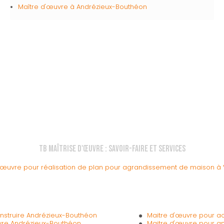
Maître d'œuvre
à Andrézieux-Bouthéon
TB Maîtrise d'Œuvre : Savoir-faire et services
'œuvre pour réalisation de plan pour agrandissement de maison 
struire Andrézieux-Bouthéon
Maitre d'œuvre pour 
uvre Andrézieux-Bouthéon
Maitre d'œuvre pour 