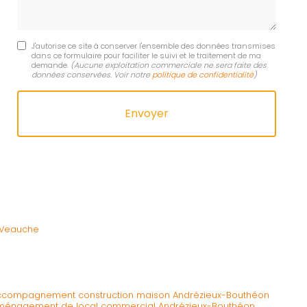
J'autorise ce site à conserver l'ensemble des données transmises
dans ce formulaire pour faciliter le suivi et le traitement de ma
demande.
(Aucune exploitation commerciale ne sera faite des
données conservées. Voir notre
politique de confidentialité
)
à Veauche
accompagnement construction maison Andrézieux-Bouthéon
aménagement de local commercial Andrézieux-Bouthéon