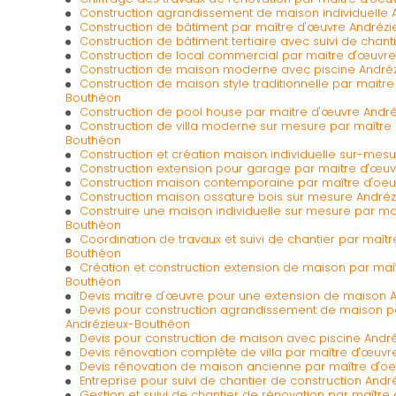
Construction agrandissement de maison individuelle
Construction de bâtiment par maître d'œuvre Andréz
Construction de bâtiment tertiaire avec suivi de chan
Construction de local commercial par maitre d'œuvr
Construction de maison moderne avec piscine André
Construction de maison style traditionnelle par maitr
Bouthéon
Construction de pool house par maitre d'œuvre Andr
Construction de villa moderne sur mesure par maître
Bouthéon
Construction et création maison individuelle sur-me
Construction extension pour garage par maitre d'œu
Construction maison contemporaine par maître d'oe
Construction maison ossature bois sur mesure André
Construire une maison individuelle sur mesure par ma
Bouthéon
Coordination de travaux et suivi de chantier par maît
Bouthéon
Création et construction extension de maison par maî
Bouthéon
Devis maître d'œuvre pour une extension de maison 
Devis pour construction agrandissement de maison p
Andrézieux-Bouthéon
Devis pour construction de maison avec piscine Andr
Devis rénovation complète de villa par maître d'œuv
Devis rénovation de maison ancienne par maître d'o
Entreprise pour suivi de chantier de construction And
Gestion et suivi de chantier de rénovation par maîtr