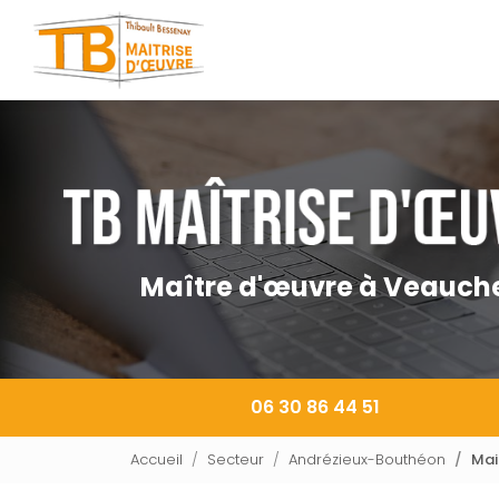
Navigation principale
Aller
au
contenu
principal
Maître d'œuvre à Veauch
06 30 86 44 51
Accueil
Secteur
Andrézieux-Bouthéon
Mai