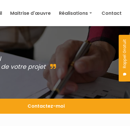
l
Maitrise d'œuvre
Réalisations
Contact
Maison
Agrandissement
Rappel Gratuit
Permis de construire
l
Autres
de votre projet
Projet en cours
Contactez-moi