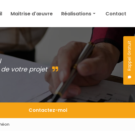
l
Maitrise d'œuvre
Réalisations
Contact
Maison
Agrandissement
Rappel Gratuit
Permis de construire
l
Autres
de votre projet
Projet en cours
Contactez-moi
théon