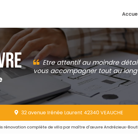
Accuei
Etre attentif au moindre détai
vous accompagner tout au long 
e
32 avenue Irénée Laurent 42340 VEAUCHE
is rénovation complète de villa par maître d'œuvre Andrézieux-Bou