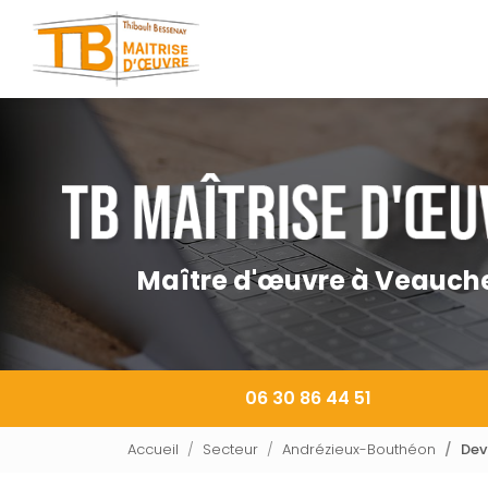
Navigation principale
Aller
au
contenu
principal
Maître d'œuvre à Veauch
06 30 86 44 51
Accueil
Secteur
Andrézieux-Bouthéon
Dev