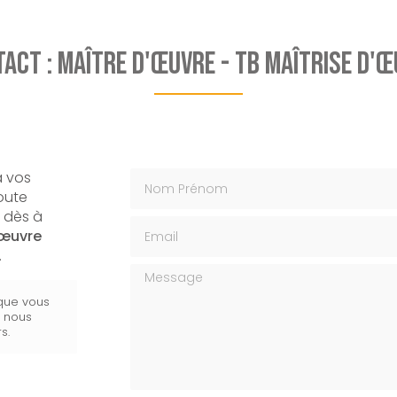
act : Maître d'œuvre - TB Maîtrise d'
Nom Prénom
 vos
toute
 dès à
Email
'œuvre
.
Message
 que vous
s nous
s.