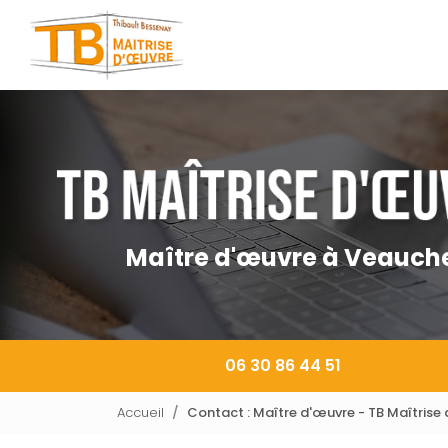
Navigation principale
Aller
au
contenu
principal
Maître d'œuvre à Veauch
06 30 86 44 51
Accueil
Contact : Maître d'œuvre - TB Maîtrise