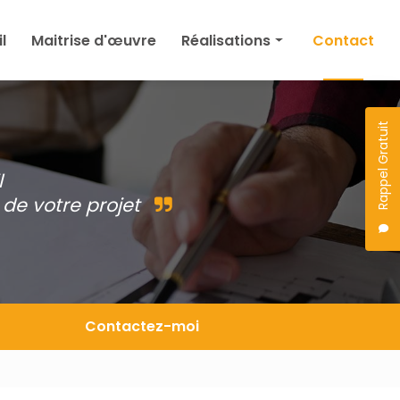
l
Maitrise d'œuvre
Réalisations
Contact
Maison
Agrandissement
Rappel Gratuit
Permis de construire
l
Autres
de votre projet
Projet en cours
Contactez-moi