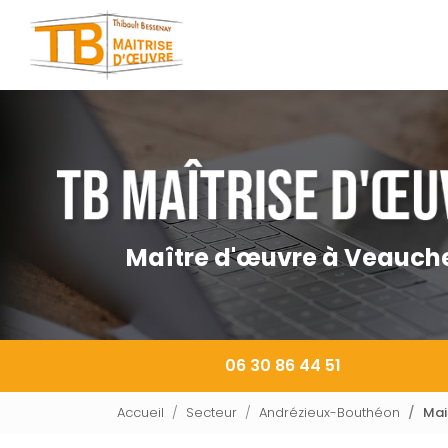
Navigation principale
Aller
au
contenu
principal
Maître d'œuvre à Veauch
06 30 86 44 51
Accueil
Secteur
Andrézieux-Bouthéon
Mai