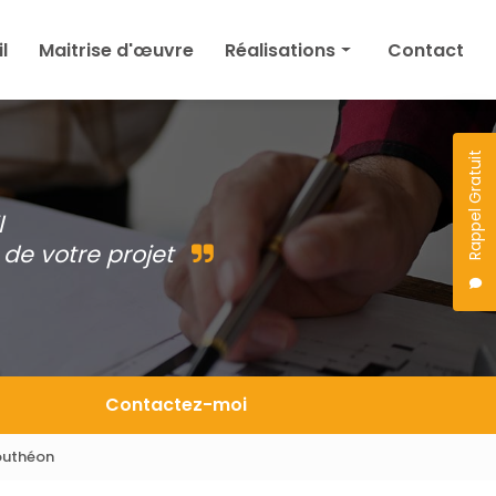
l
Maitrise d'œuvre
Réalisations
Contact
Maison
Agrandissement
Rappel Gratuit
Permis de construire
l
Autres
de votre projet
Projet en cours
Contactez-moi
outhéon