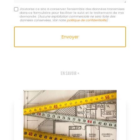
J'autorise ce site à conserver l'ensemble des données transmises
dans ce formulaire pour faciliter le suivi et le traitement de ma
demande.
(Aucune exploitation commerciale ne sera faite des
données conservées. Voir notre
politique de confidentialité
)
En savoir +