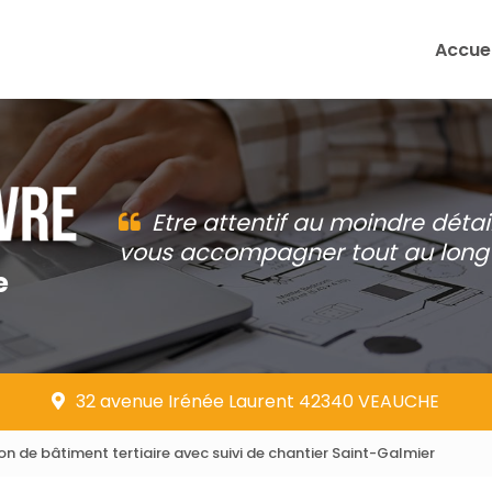
Accuei
Etre attentif au moindre détai
vous accompagner tout au long 
e
32 avenue Irénée Laurent 42340 VEAUCHE
n de bâtiment tertiaire avec suivi de chantier Saint-Galmier