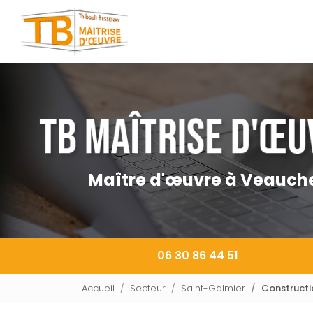
Navigation principale
Aller
au
contenu
principal
Maître d'œuvre à Veauch
06 30 86 44 51
Accueil
Secteur
Saint-Galmier
Constructio