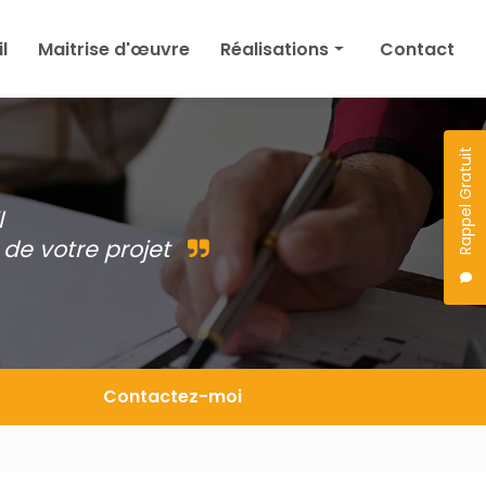
l
Maitrise d'œuvre
Réalisations
Contact
Maison
Agrandissement
Rappel Gratuit
Permis de construire
l
Autres
de votre projet
Projet en cours
Contactez-moi