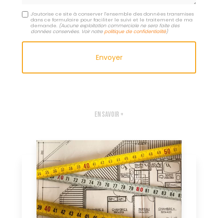
J'autorise ce site à conserver l'ensemble des données transmises
dans ce formulaire pour faciliter le suivi et le traitement de ma
demande.
(Aucune exploitation commerciale ne sera faite des
données conservées. Voir notre
politique de confidentialité
)
En savoir +