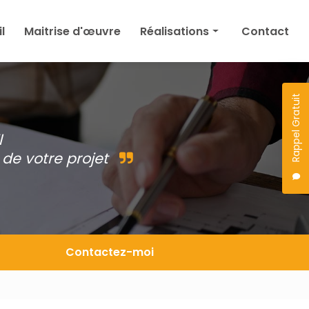
l
Maitrise d'œuvre
Réalisations
Contact
Maison
Agrandissement
Rappel Gratuit
Permis de construire
l
Autres
de votre projet
Projet en cours
Contactez-moi