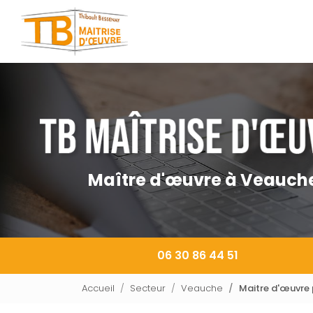
Navigation principale
Aller
au
contenu
principal
Maître d'œuvre à Veauch
06 30 86 44 51
Accueil
Secteur
Veauche
Maitre d'œuvre 