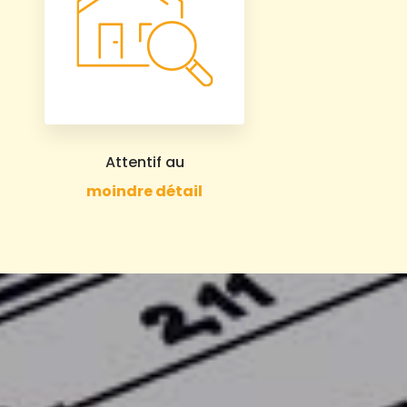
Attentif au
moindre détail