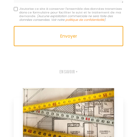
J'autorise ce site à conserver l'ensemble des données transmises
dans ce formulaire pour faciliter le suivi et le traitement de ma
demande.
(Aucune exploitation commerciale ne sera faite des
données conservées. Voir notre
politique de confidentialité
)
En savoir +