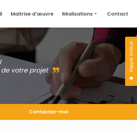
l
Maitrise d'œuvre
Réalisations
Contact
Maison
Agrandissement
Rappel Gratuit
Permis de construire
l
Autres
de votre projet
Projet en cours
Contactez-moi