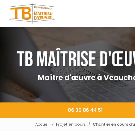
Navigation principale
Aller
au
contenu
principal
Maître d'œuvre à Veauch
06 30 86 44 51
Accueil
Projet en cours
Chantier en cours d'