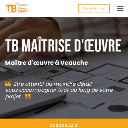
Aller
au
Rappel Gratuit
contenu
principal
Maître d'œuvre à Veauche
Etre attentif au moindre détail
vous accompagner tout au long de votre
projet
06 30 86 44 51