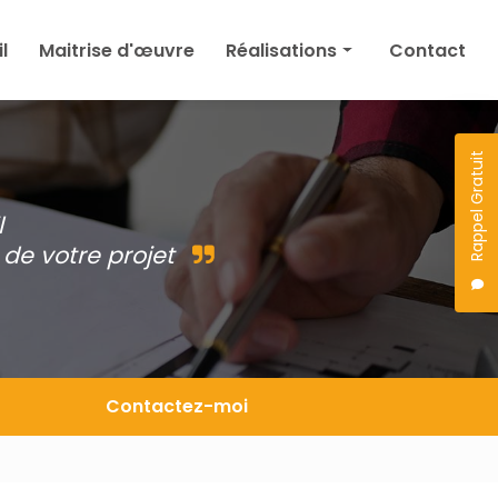
l
Maitrise d'œuvre
Réalisations
Contact
Maison
Agrandissement
Rappel Gratuit
Permis de construire
l
Autres
de votre projet
Projet en cours
Contactez-moi