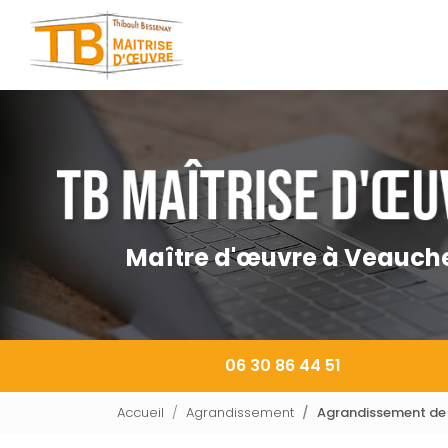
Navigation principale
Aller
au
contenu
principal
Maître d'œuvre à Veauch
06 30 86 44 51
Accueil
Agrandissement
Agrandissement de m