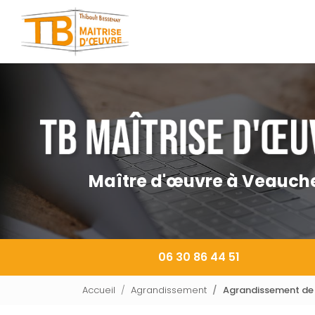
Navigation principale
Aller
au
contenu
principal
Maître d'œuvre à Veauch
06 30 86 44 51
Accueil
Agrandissement
Agrandissement de m