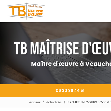
Navigation principale
Aller
au
contenu
principal
Maître d'œuvre à Veauch
06 30 86 44 51
Accueil
Actualités
PROJET EN COURS : Constru