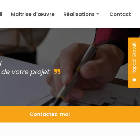
l
Maitrise d'œuvre
Réalisations
Contact
Maison
Agrandissement
Rappel Gratuit
Permis de construire
l
Autres
de votre projet
Projet en cours
Contactez-moi