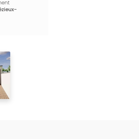
ment
ézieux-