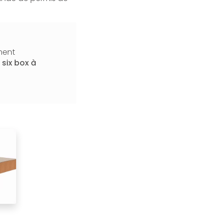
ment
 six box à