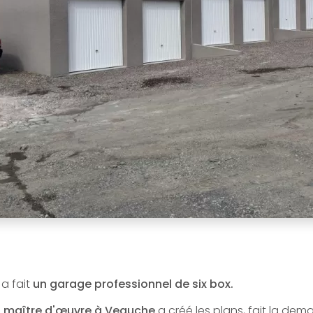
 a fait
un garage professionnel de six box.
e
maître d'œuvre à Veauche
a créé les plans, fait la de