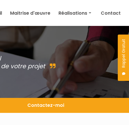
l
Maitrise d'œuvre
Réalisations
Contact
Maison
Agrandissement
Rappel Gratuit
Permis de construire
l
Autres
de votre projet
Projet en cours
Contactez-moi