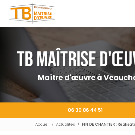
Navigation principale
Aller
au
contenu
principal
Maître d'œuvre à Veauch
06 30 86 44 51
Accueil
Actualités
FIN DE CHANTIER : Réalisat