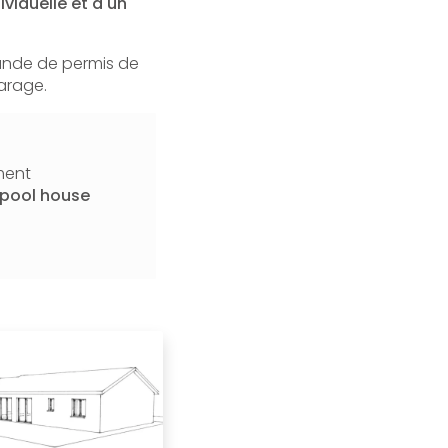
viduelle et d'un
mande de permis de
garage.
ment
 pool house