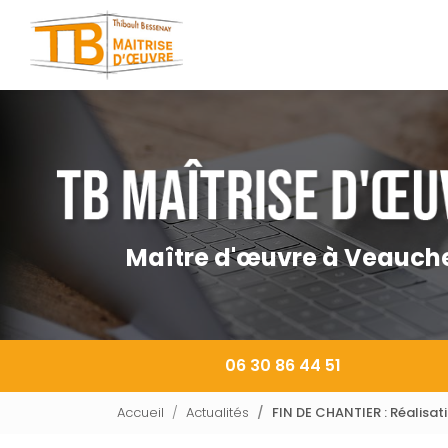
Navigation principale
Aller
au
contenu
principal
Maître d'œuvre à Veauch
06 30 86 44 51
Accueil
Actualités
FIN DE CHANTIER : Réalisa