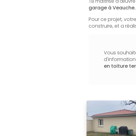
TB maîtrise d'œuvre 
garage à Veauche.
Pour ce projet, votr
construire, et a réa
Vous souhaita
d'informatio
en toiture te