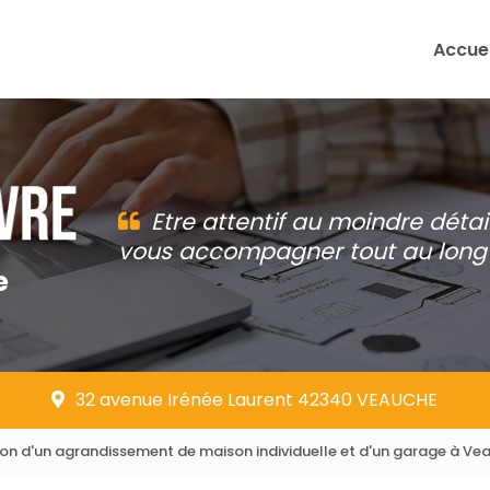
Accuei
Etre attentif au moindre détai
vous accompagner tout au long 
e
32 avenue Irénée Laurent 42340 VEAUCHE
tion d'un agrandissement de maison individuelle et d'un garage à Ve