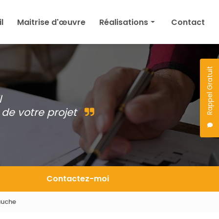
l
Maitrise d'œuvre
Réalisations
Contact
Maison
Agrandissement
Rappel Gratuit
Permis de construire
l
Autres
de votre projet
Projet en cours
Contactez-moi
auche