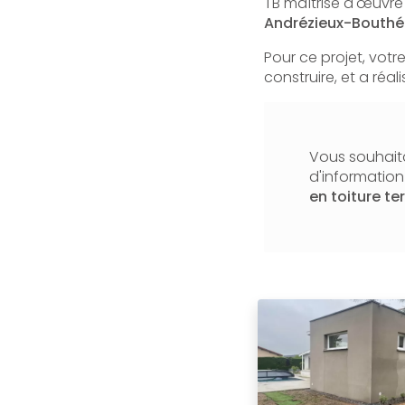
TB maîtrise d'œuvre 
Andrézieux-Bouthé
Pour ce projet, votr
construire, et a réa
Vous souhaita
d'informatio
en toiture te