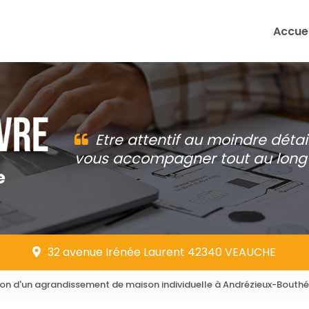
Accuei
Etre attentif au moindre détai
vous accompagner tout au long 
e
32 avenue Irénée Laurent 42340 VEAUCHE
tion d'un agrandissement de maison individuelle à Andrézieux-Bouth