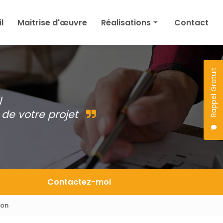
l
Maitrise d'œuvre
Réalisations
Contact
Maison
Agrandissement
Rappel Gratuit
Permis de construire
l
Autres
de votre projet
Projet en cours
Contactez-moi
éon