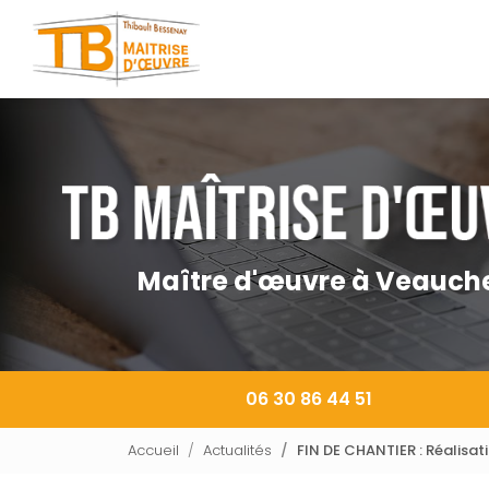
Navigation principale
Aller
au
contenu
principal
Maître d'œuvre à Veauch
06 30 86 44 51
Accueil
Actualités
FIN DE CHANTIER : Réalisa