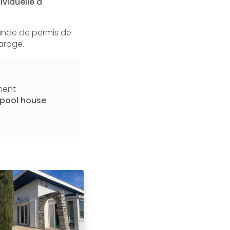
viduelle à
mande de permis de
garage.
ment
 pool house